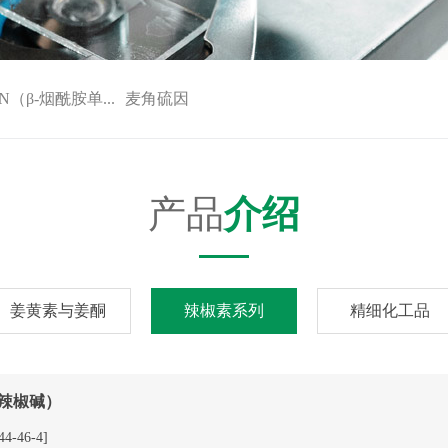
N（β-烟酰胺单...
麦角硫因
产品
介绍
姜黄素与姜酮
辣椒素系列
精细化工品
成辣椒碱）
44-46-4]