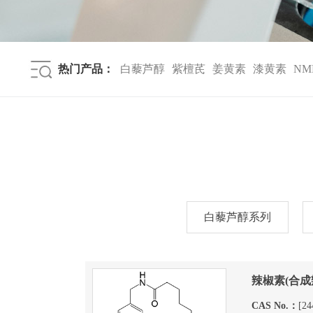
热门产品：
白藜芦醇
紫檀芪
姜黄素
漆黄素
NM
白藜芦醇系列
辣椒素(合
CAS No.：
[24