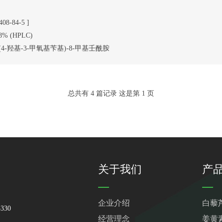
408-84-5 ]
8% (HPLC)
-(4-羟基-3-甲氧基苄基)-8-甲基壬酰胺
总共有 4 篇记录 这是第 1 页
关于我们
产
企业介绍
白藜
330
经营理念
姜黄