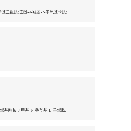
壬酰胺;壬酰-4-羟基-3-甲氧基苄胺;
壬烯基酰胺;8-甲基-N-香草基-L-壬烯胺;