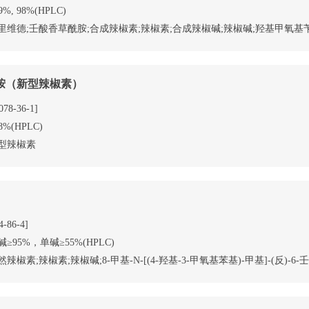
9%, 98%(HPLC)
里维德;壬酸香草酰胺;合成辣椒素;辣椒素;合成辣椒碱;辣椒碱;羟基甲氧基苄基
胺（新型辣椒素）
078-36-1]
8%(HPLC)
型辣椒素
4-86-4]
碱≥95%，单碱≥55%(HPLC)
然辣椒素;辣椒素;辣椒碱;8-甲基-N-[(4-羟基-3-甲氧基苯基)-甲基]-(反)-6-