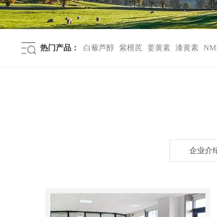
热门产品：
白藜芦醇
紫檀芪
姜黄素
漆黄素
NM
企业介