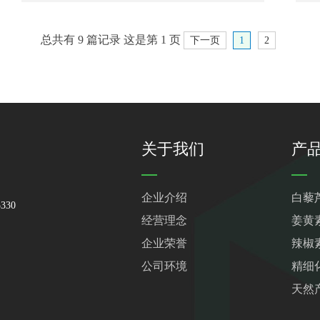
总共有 9 篇记录 这是第 1 页
下一页
1
2
关于我们
产
企业介绍
白藜
330
经营理念
姜黄
企业荣誉
辣椒
公司环境
精细
天然