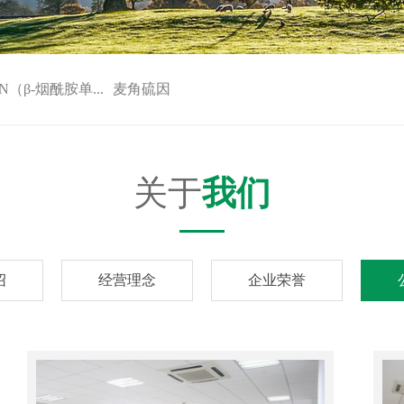
N（β-烟酰胺单...
麦角硫因
关于
我们
绍
经营理念
企业荣誉